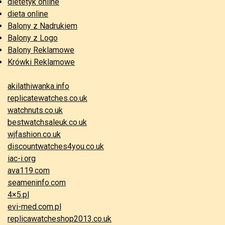
dietetyk online
dieta online
Balony z Nadrukiem
Balony z Logo
Balony Reklamowe
Krówki Reklamowe
akilathiwanka.info
replicatewatches.co.uk
watchnuts.co.uk
bestwatchsaleuk.co.uk
wjfashion.co.uk
discountwatches4you.co.uk
iac-i.org
ava119.com
seameninfo.com
4×5.pl
evi-med.com.pl
replicawatcheshop2013.co.uk