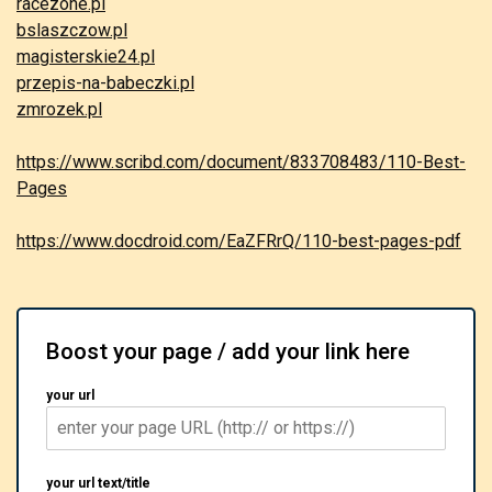
racezone.pl
bslaszczow.pl
magisterskie24.pl
przepis-na-babeczki.pl
zmrozek.pl
https://www.scribd.com/document/833708483/110-Best-
Pages
https://www.docdroid.com/EaZFRrQ/110-best-pages-pdf
Boost your page / add your link here
your url
your url text/title