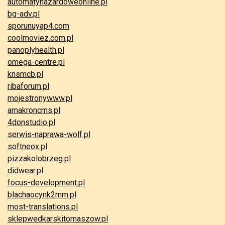
automatyhazardoweonline.pl
bg-adv.pl
sporunuyap4.com
coolmoviez.com.pl
panoplyhealth.pl
omega-centre.pl
knsmcb.pl
ribaforum.pl
mojestronywww.pl
amakroncms.pl
4donstudio.pl
serwis-naprawa-wolf.pl
softneox.pl
pizzakolobrzeg.pl
didwear.pl
focus-development.pl
blachaocynk2mm.pl
most-translations.pl
sklepwedkarskitomaszow.pl