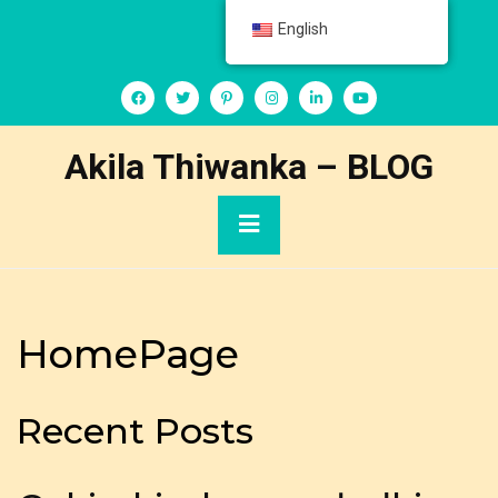
Skip
English
English
to
content
Akila Thiwanka – BLOG
Primary
Menu
HomePage
Recent Posts