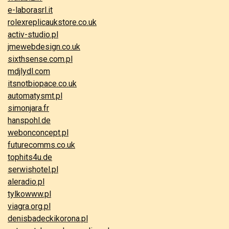
e-laborasrl.it
rolexreplicaukstore.co.uk
activ-studio.pl
jmewebdesign.co.uk
sixthsense.com.pl
mdjlydl.com
itsnotbiopace.co.uk
automatysmt.pl
simonjara.fr
hanspohl.de
webonconcept.pl
futurecomms.co.uk
tophits4u.de
serwishotel.pl
aleradio.pl
tylkowww.pl
viagra.org.pl
denisbadeckikorona.pl