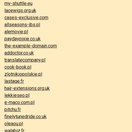
my-shuttle.eu
lacewigs.org.uk
cases-exclusive.com
allseasons-ibs.pl
alemovie.pl
paydaypixie.co.uk
the-example-domain.com
addoctor.co.uk
translatecompany.pl
cook-book.pl
zlotnikiopolskie.pl
lastage.fr
hair-extensions.org.uk
lekkieseo.pl
e-maco.com.pl
pitchu.fr
finelytunedride.co.uk
oleaou.pl
walabiz.fr