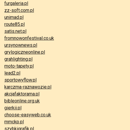
furgaleria.pl
zz-soft.com.pl
unimad.pl
route85.pl
satis.net.pl
fromnowonfestival.co.uk
ursynownews.pl
grylogiczneonline.pl
grahlighting.pl
moto-tapety.pl
lead2.pl
sportowyflow.pl
karczma-raznawozie.pl
akcjafaktorama.pl
bibleonline.org.uk
gierkii.pl
choose-easyweb.co.uk
mmckp.pl
szybkigrafik.pl