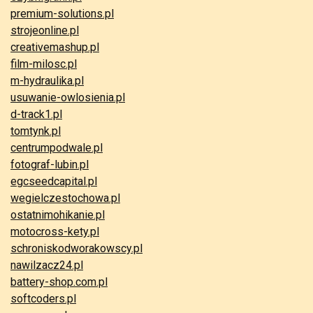
premium-solutions.pl
strojeonline.pl
creativemashup.pl
film-milosc.pl
m-hydraulika.pl
usuwanie-owlosienia.pl
d-track1.pl
tomtynk.pl
centrumpodwale.pl
fotograf-lubin.pl
egcseedcapital.pl
wegielczestochowa.pl
ostatnimohikanie.pl
motocross-kety.pl
schroniskodworakowscy.pl
nawilzacz24.pl
battery-shop.com.pl
softcoders.pl